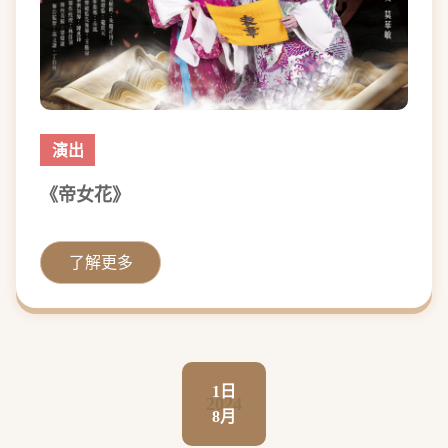
演出
《帝女花》
了解更多
1日
2024
8月