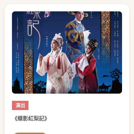
演出
《蝶影紅梨記》