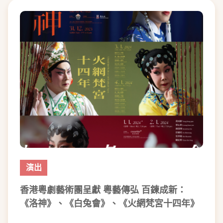
演出
香港粵劇藝術團呈獻 粵藝傳弘 百鍊成新：
《洛神》、《白兔會》、《火網梵宮十四年》