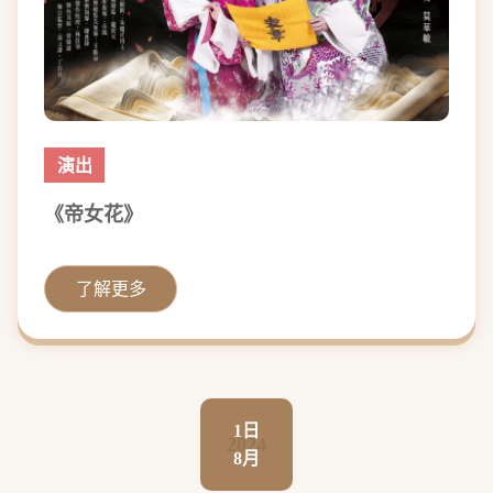
演出
《帝女花》
了解更多
1日
2024
8月