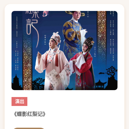
演出
《蝶影红梨记》