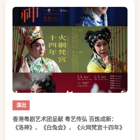
演出
香港粤剧艺术团呈献 粤艺传弘 百炼成新：
《洛神》、《白兔会》、《火网梵宫十四年》